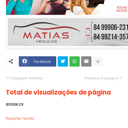
Facebook
Postagem Anterior
Próxima Postagem
Total de visualizações de página
8
0
5
0
6
2
9
Repórter Seridó