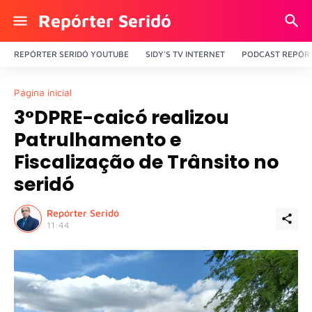
Repórter Seridó
REPÓRTER SERIDÓ YOUTUBE
SIDY'S TV INTERNET
PODCAST REPÓRT
Página inicial
3°DPRE-caicó realizou
Patrulhamento e
Fiscalização de Trânsito no
seridó
Repórter Seridó
11:44