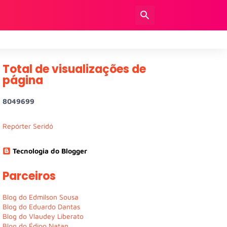
Total de visualizações de
página
8
0
4
9
6
9
9
Repórter Seridó
Tecnologia do Blogger
Parceiros
Blog do Edmilson Sousa
Blog do Eduardo Dantas
Blog do Vlaudey Liberato
Blog do Édipo Natan