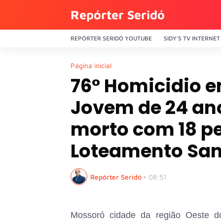
Repórter Seridó
REPÓRTER SERIDÓ YOUTUBE
SIDY'S TV INTERNET
Página inicial
76° Homicidio 
Jovem de 24 an
morto com 18 pe
Loteamento San
Repórter Seridó
•
08:51
Mossoró cidade da região Oeste d