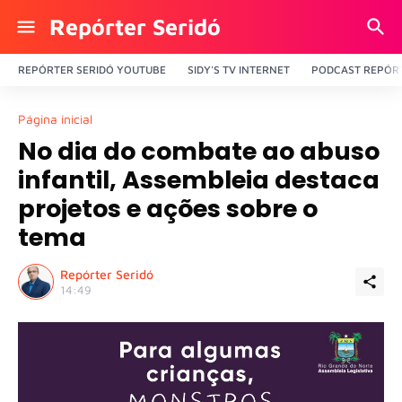
Repórter Seridó
REPÓRTER SERIDÓ YOUTUBE
SIDY'S TV INTERNET
PODCAST REPÓRT
Página inicial
No dia do combate ao abuso
infantil, Assembleia destaca
projetos e ações sobre o
tema
Repórter Seridó
14:49