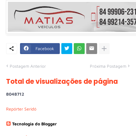
Facebook
Postagem Anterior
Próxima Postagem
Total de visualizações de página
8
0
4
8
7
1
2
Repórter Seridó
Tecnologia do Blogger