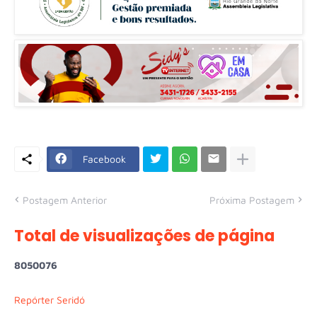
Facebook
Postagem Anterior
Próxima Postagem
Total de visualizações de página
8
0
5
0
0
7
6
Repórter Seridó