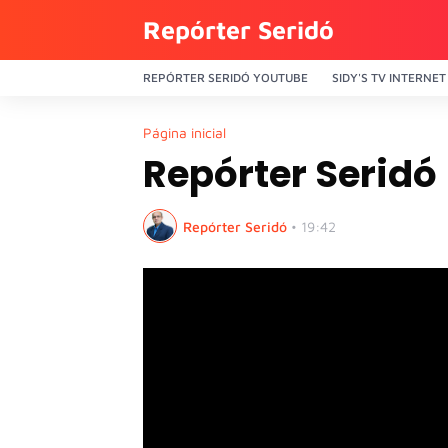
Repórter Seridó
REPÓRTER SERIDÓ YOUTUBE
SIDY'S TV INTERNET
Página inicial
Repórter Seridó
Repórter Seridó
•
19:42