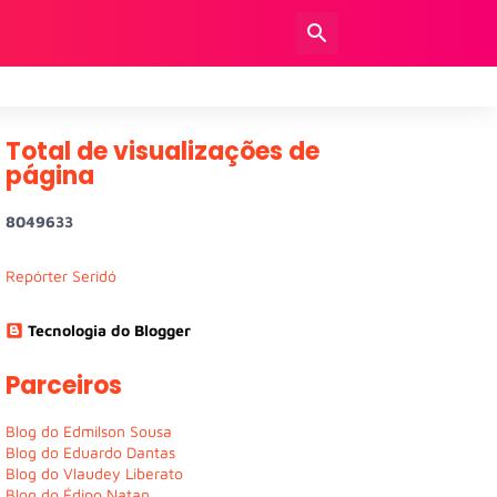
Total de visualizações de
página
8
0
4
9
6
3
3
Repórter Seridó
Tecnologia do Blogger
Parceiros
Blog do Edmilson Sousa
Blog do Eduardo Dantas
Blog do Vlaudey Liberato
Blog do Édipo Natan