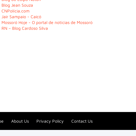
Blog Jean Souza
CNPolícia.com
Jair Sampaio - Caicó
Mossoró Hoje - O portal de notícias de Mossoró
RN – Blog Cardoso Silva
be
About Us
Privacy Policy
Contact Us