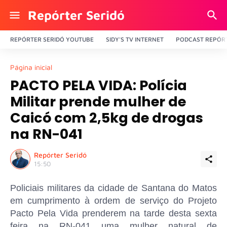
Repórter Seridó
REPÓRTER SERIDÓ YOUTUBE
SIDY'S TV INTERNET
PODCAST REPÓRT
Página inicial
PACTO PELA VIDA: Polícia
Militar prende mulher de
Caicó com 2,5kg de drogas
na RN-041
Repórter Seridó
15:50
Policiais militares da cidade de Santana do Matos
em cumprimento à ordem de serviço do Projeto
Pacto Pela Vida prenderem na tarde desta sexta
feira na RN-041 uma mulher natural de