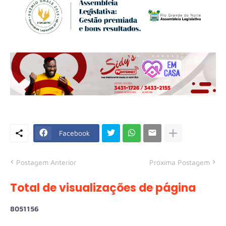
Facebook
Postagem Anterior
Próxima Postagem
Total de visualizações de página
8
0
5
1
1
5
6