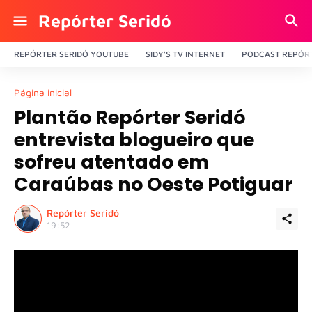
Repórter Seridó
REPÓRTER SERIDÓ YOUTUBE
SIDY'S TV INTERNET
PODCAST REPÓRT
Página inicial
Plantão Repórter Seridó
entrevista blogueiro que
sofreu atentado em
Caraúbas no Oeste Potiguar
Repórter Seridó
19:52