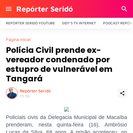
Repórter Seridó
REPÓRTER SERIDÓ YOUTUBE
SIDY'S TV INTERNET
PODCAST REPÓRT
Página inicial
Polícia Civil prende ex-
vereador condenado por
estupro de vulnerável em
Tangará
Repórter Seridó
15:55
Policiais civis da Delegacia Municipal de Macaíba
prenderam, nesta quinta-feira (16), Ambrósio
Lucas da Silva, 68 anos. A prisão aconteceu, no