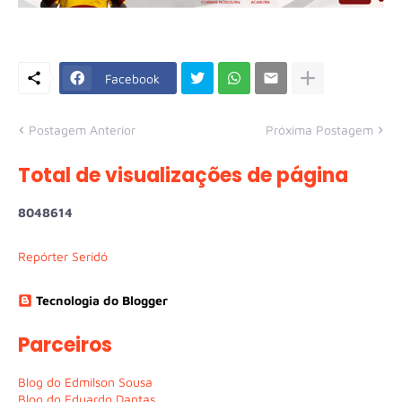
Facebook
Postagem Anterior
Próxima Postagem
Total de visualizações de página
8
0
4
8
6
1
4
Repórter Seridó
Tecnologia do Blogger
Parceiros
Blog do Edmilson Sousa
Blog do Eduardo Dantas