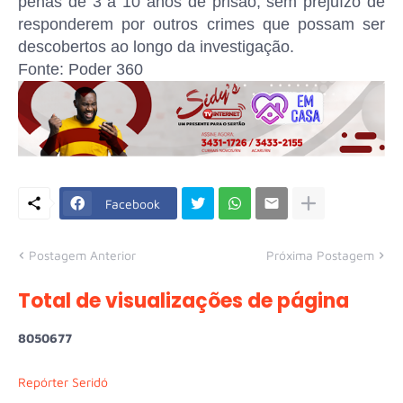
penas de 3 a 10 anos de prisão, sem prejuízo de
responderem por outros crimes que possam ser
descobertos ao longo da investigação.
Fonte: Poder 360
Facebook
Postagem Anterior
Próxima Postagem
Total de visualizações de página
8
0
5
0
6
7
7
Repórter Seridó