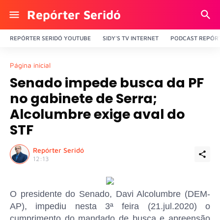
Repórter Seridó
REPÓRTER SERIDÓ YOUTUBE
SIDY'S TV INTERNET
PODCAST REPÓRT
Página inicial
Senado impede busca da PF
no gabinete de Serra;
Alcolumbre exige aval do
STF
Repórter Seridó
12:13
O presidente do Senado, Davi Alcolumbre (DEM-
AP), impediu nesta 3ª feira (21.jul.2020) o
cumprimento do mandado de busca e apreensão