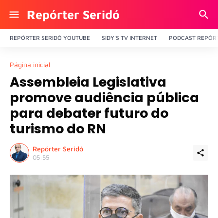
Repórter Seridó
REPÓRTER SERIDÓ YOUTUBE
SIDY'S TV INTERNET
PODCAST REPÓRT
Página inicial
Assembleia Legislativa
promove audiência pública
para debater futuro do
turismo do RN
Repórter Seridó
05:55