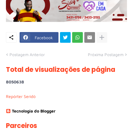
Facebook
Postagem Anterior
Próxima Postagem
Total de visualizações de página
8
0
5
0
6
3
8
Repórter Seridó
Tecnologia do Blogger
Parceiros