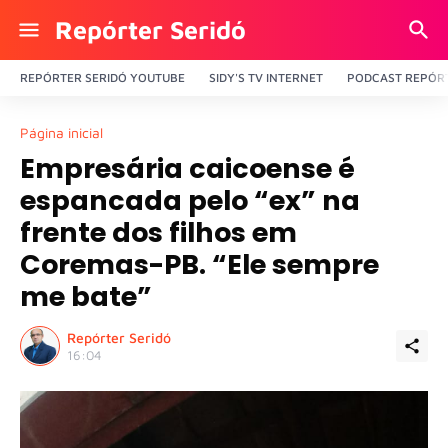
Repórter Seridó
REPÓRTER SERIDÓ YOUTUBE
SIDY'S TV INTERNET
PODCAST REPÓRT
Página inicial
Empresária caicoense é
espancada pelo “ex” na
frente dos filhos em
Coremas-PB. “Ele sempre
me bate”
Repórter Seridó
16:04