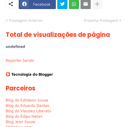
Facebook
Postagem Anterior
Próxima Postagem
Total de visualizações de página
u
n
d
e
f
n
e
d
Repórter Seridó
Tecnologia do Blogger
Parceiros
Blog do Edmilson Sousa
Blog do Eduardo Dantas
Blog do Vlaudey Liberato
Blog do Édipo Natan
Blog Jean Souza
CNPolícia.com