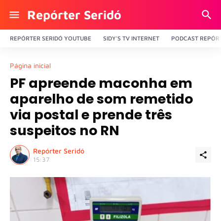
Repórter Seridó
REPÓRTER SERIDÓ YOUTUBE
SIDY'S TV INTERNET
PODCAST REPÓRT
Página inicial
PF apreende maconha em
aparelho de som remetido
via postal e prende três
suspeitos no RN
Repórter Seridó
15:37