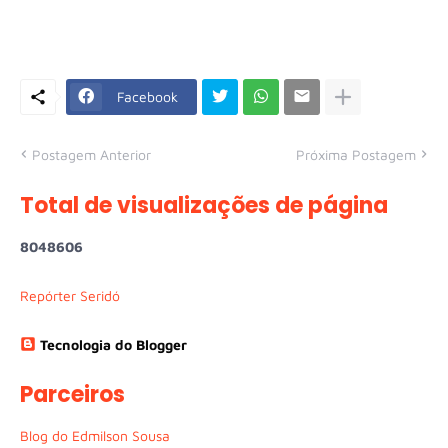
Facebook
Postagem Anterior
Próxima Postagem
Total de visualizações de página
8
0
4
8
6
0
6
Repórter Seridó
Tecnologia do Blogger
Parceiros
Blog do Edmilson Sousa