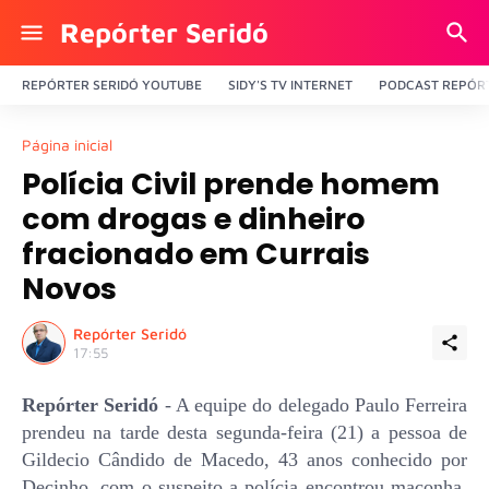
Repórter Seridó
REPÓRTER SERIDÓ YOUTUBE
SIDY'S TV INTERNET
PODCAST REPÓRT
Página inicial
Polícia Civil prende homem
com drogas e dinheiro
fracionado em Currais
Novos
Repórter Seridó
17:55
Repórter Seridó
- A equipe do delegado Paulo Ferreira
prendeu na tarde desta segunda-feira (21) a pessoa de
Gildecio Cândido de Macedo, 43 anos conhecido por
Decinho, com o suspeito a polícia encontrou maconha,