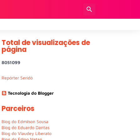
Total de visualizações de
página
8
0
5
1
0
9
9
Repórter Seridó
Tecnologia do Blogger
Parceiros
Blog do Edmilson Sousa
Blog do Eduardo Dantas
Blog do Vlaudey Liberato
Blog do Édipo Natan