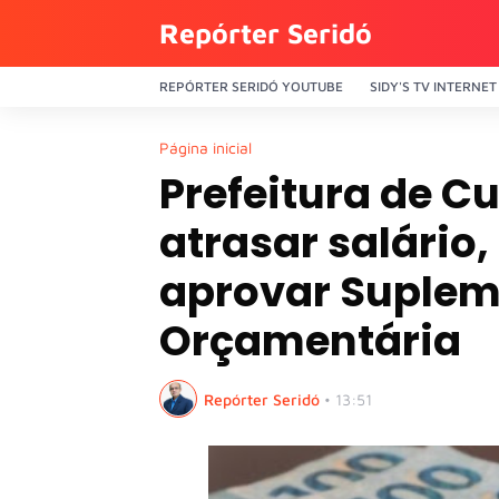
Repórter Seridó
REPÓRTER SERIDÓ YOUTUBE
SIDY'S TV INTERNET
Página inicial
Prefeitura de C
atrasar salário
aprovar Suple
Orçamentária
Repórter Seridó
•
13:51