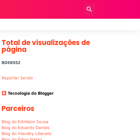
Total de visualizações de
página
8
0
4
8
5
5
2
Repórter Seridó
Tecnologia do Blogger
Parceiros
Blog do Edmilson Sousa
Blog do Eduardo Dantas
Blog do Vlaudey Liberato
Blog do Édipo Natan