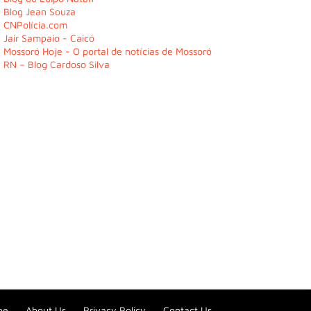
Blog Jean Souza
CNPolícia.com
Jair Sampaio - Caicó
Mossoró Hoje - O portal de notícias de Mossoró
RN – Blog Cardoso Silva
be
About Us
Privacy Policy
Contact Us