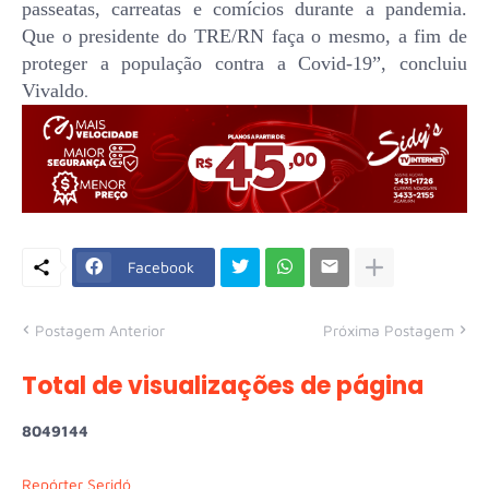
passeatas, carreatas e comícios durante a pandemia.
Que o presidente do TRE/RN faça o mesmo, a fim de
proteger a população contra a Covid-19”, concluiu
Vivaldo
.
Facebook
Postagem Anterior
Próxima Postagem
Total de visualizações de página
8
0
4
9
1
4
4
Repórter Seridó