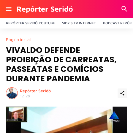
Repórter Seridó
REPÓRTER SERIDÓ YOUTUBE
SIDY'S TV INTERNET
PODCAST REPÓRT
Página inicial
VIVALDO DEFENDE
PROIBIÇÃO DE CARREATAS,
PASSEATAS E COMÍCIOS
DURANTE PANDEMIA
Repórter Seridó
12:29