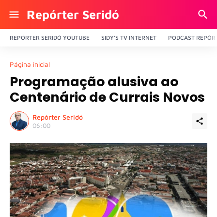
Repórter Seridó
REPÓRTER SERIDÓ YOUTUBE
SIDY'S TV INTERNET
PODCAST REPÓRT
Página inicial
Programação alusiva ao
Centenário de Currais Novos
Repórter Seridó
06:00