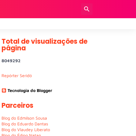
Total de visualizações de
página
8
0
4
9
2
9
2
Repórter Seridó
Tecnologia do Blogger
Parceiros
Blog do Edmilson Sousa
Blog do Eduardo Dantas
Blog do Vlaudey Liberato
Blog do Édipo Natan