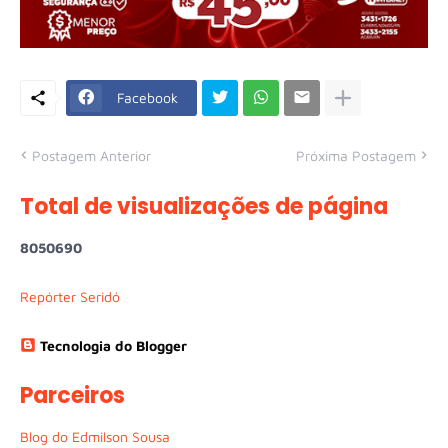
Facebook
Postagem Anterior
Próxima Postagem
Total de visualizações de página
8
0
5
0
6
9
0
Repórter Seridó
Tecnologia do Blogger
Parceiros
Blog do Edmilson Sousa