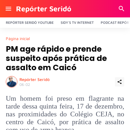
Repórter Seridó
REPÓRTER SERIDÓ YOUTUBE
SIDY'S TV INTERNET
PODCAST REPÓRT
Página inicial
PM age rápido e prende
suspeito após prática de
assalto em Caicó
Repórter Seridó
06:02
Um homem foi preso em flagrante na
tarde dessa quinta feira, 17 de dezembro,
nas proximidades do Colégio CEJA, no
centro de Caicó, por prática de assalto
com uso de arma branca.