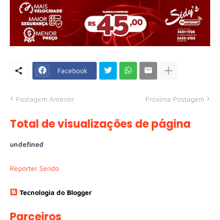
Facebook
Postagem Anterior
Próxima Postagem
Total de visualizações de página
u
n
d
e
f
n
e
d
Repórter Seridó
Tecnologia do Blogger
Parceiros