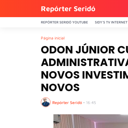
Repórter Seridó
REPÓRTER SERIDÓ YOUTUBE
SIDY'S TV INTERNET
Página inicial
ODON JÚNIOR 
ADMINISTRATIV
NOVOS INVESTI
NOVOS
Repórter Seridó
•
16:45