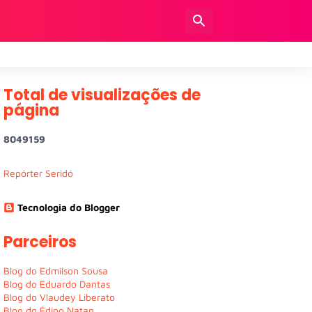
Total de visualizações de
página
8
0
4
9
1
5
9
Repórter Seridó
Tecnologia do Blogger
Parceiros
Blog do Edmilson Sousa
Blog do Eduardo Dantas
Blog do Vlaudey Liberato
Blog do Édipo Natan