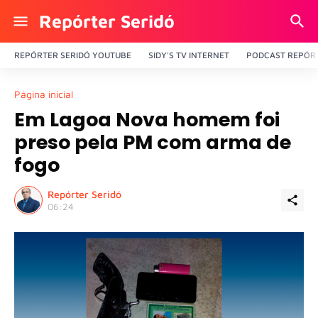
Repórter Seridó
REPÓRTER SERIDÓ YOUTUBE
SIDY'S TV INTERNET
PODCAST REPÓRT
Página inicial
Em Lagoa Nova homem foi
preso pela PM com arma de
fogo
Repórter Seridó
06:24