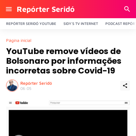
Repórter Seridó
REPÓRTER SERIDÓ YOUTUBE
SIDY'S TV INTERNET
PODCAST REPÓRT
Página inicial
YouTube remove vídeos de
Bolsonaro por informações
incorretas sobre Covid-19
Repórter Seridó
06:05