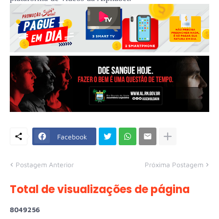
Facebook
Postagem Anterior
Próxima Postagem
Total de visualizações de página
8
0
4
9
2
5
6