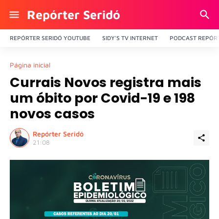
Repórter Seridó
REPÓRTER SERIDÓ YOUTUBE
SIDY'S TV INTERNET
PODCAST REPÓRT
Página inicial
Currais Novos registra mais
um óbito por Covid-19 e 198
novos casos
Repórter Seridó
21:08