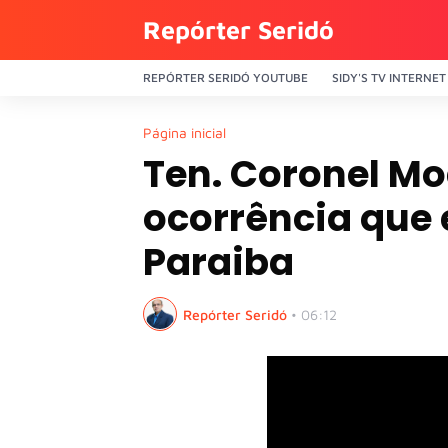
Repórter Seridó
REPÓRTER SERIDÓ YOUTUBE
SIDY'S TV INTERNET
Página inicial
Ten. Coronel Mo
ocorrência que 
Paraiba
Repórter Seridó
•
06:12