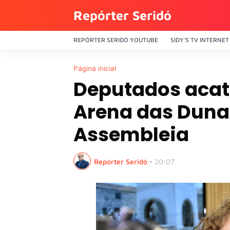
Repórter Seridó
REPÓRTER SERIDÓ YOUTUBE
SIDY'S TV INTERNET
Página inicial
Deputados acat
Arena das Duna
Assembleia
Repórter Seridó
•
20:07