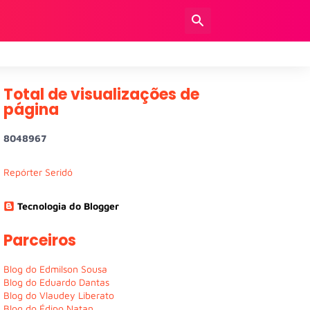
Total de visualizações de
página
8
0
4
8
9
6
7
Repórter Seridó
Tecnologia do Blogger
Parceiros
Blog do Edmilson Sousa
Blog do Eduardo Dantas
Blog do Vlaudey Liberato
Blog do Édipo Natan