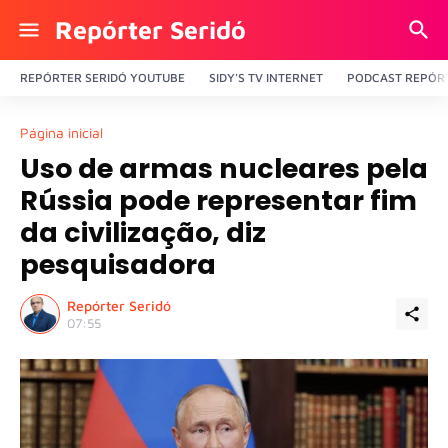
Repórter Seridó
REPÓRTER SERIDÓ YOUTUBE
SIDY'S TV INTERNET
PODCAST REPÓRT
Página inicial
Uso de armas nucleares pela
Rússia pode representar fim
da civilização, diz
pesquisadora
Repórter Seridó
07:55