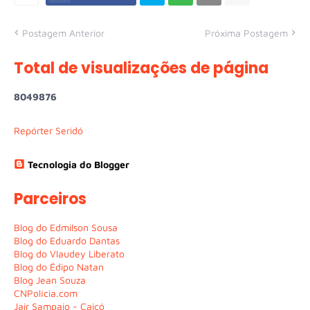
Postagem Anterior
Próxima Postagem
Total de visualizações de página
8
0
4
9
8
7
6
Repórter Seridó
Tecnologia do Blogger
Parceiros
Blog do Edmilson Sousa
Blog do Eduardo Dantas
Blog do Vlaudey Liberato
Blog do Édipo Natan
Blog Jean Souza
CNPolícia.com
Jair Sampaio - Caicó