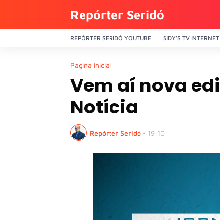
Repórter Seridó
REPÓRTER SERIDÓ YOUTUBE
SIDY'S TV INTERNET
Página inicial
Vem aí nova edi
Notícia
Repórter Seridó
•
19:10