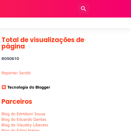
Total de visualizações de
página
8
0
5
0
6
1
0
Repórter Seridó
Tecnologia do Blogger
Parceiros
Blog do Edmilson Sousa
Blog do Eduardo Dantas
Blog do Vlaudey Liberato
Blog do Édipo Natan