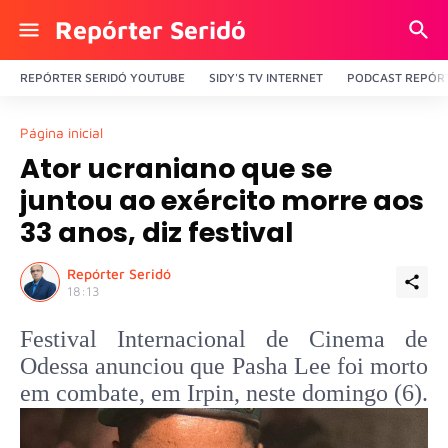
Repórter Seridó
REPÓRTER SERIDÓ YOUTUBE
SIDY'S TV INTERNET
PODCAST REPÓRT
Página inicial
Ator ucraniano que se
juntou ao exército morre aos
33 anos, diz festival
Repórter Seridó
18:13
Festival Internacional de Cinema de
Odessa anunciou que Pasha Lee foi morto
em combate, em Irpin, neste domingo (6).