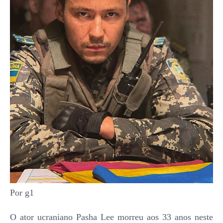
Por g1
O ator ucraniano Pasha Lee morreu aos 33 anos neste