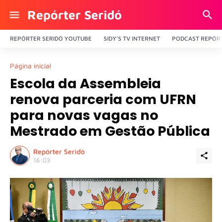
Repórter Seridó
REPÓRTER SERIDÓ YOUTUBE
SIDY'S TV INTERNET
PODCAST REPÓRT
Página inicial
Escola da Assembleia
renova parceria com UFRN
para novas vagas no
Mestrado em Gestão Pública
Repórter Seridó
16:03