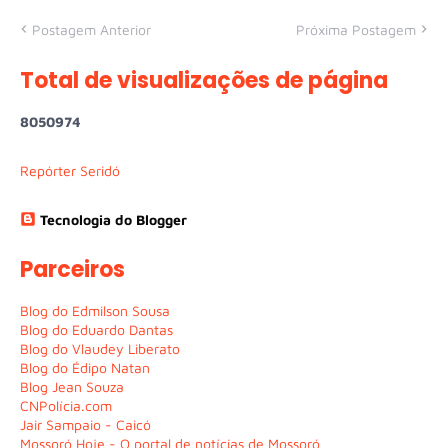
Postagem Anterior
Próxima Postagem
Total de visualizações de página
8
0
5
0
9
7
4
Repórter Seridó
Tecnologia do Blogger
Parceiros
Blog do Edmilson Sousa
Blog do Eduardo Dantas
Blog do Vlaudey Liberato
Blog do Édipo Natan
Blog Jean Souza
CNPolícia.com
Jair Sampaio - Caicó
Mossoró Hoje - O portal de notícias de Mossoró