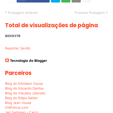
Postagem Anterior
Próxima Postagem
Total de visualizações de página
8
0
4
9
3
7
8
Repórter Seridó
Tecnologia do Blogger
Parceiros
Blog do Edmilson Sousa
Blog do Eduardo Dantas
Blog do Vlaudey Liberato
Blog do Édipo Natan
Blog Jean Souza
CNPolícia.com
Jair Sampaio - Caicó