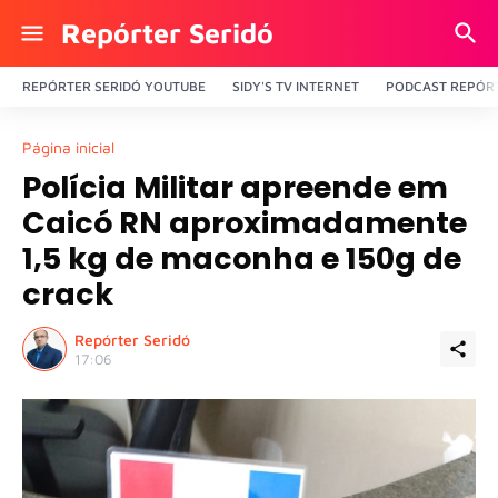
Repórter Seridó
REPÓRTER SERIDÓ YOUTUBE
SIDY'S TV INTERNET
PODCAST REPÓRT
Página inicial
Polícia Militar apreende em
Caicó RN aproximadamente
1,5 kg de maconha e 150g de
crack
Repórter Seridó
17:06