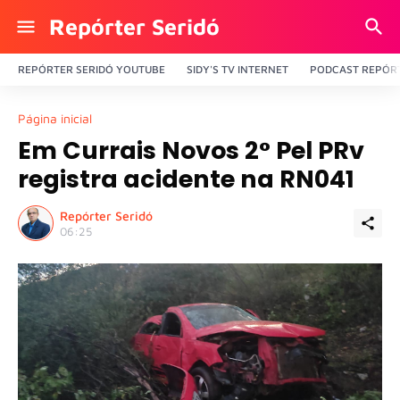
Repórter Seridó
REPÓRTER SERIDÓ YOUTUBE
SIDY'S TV INTERNET
PODCAST REPÓRT
Página inicial
Em Currais Novos 2° Pel PRv
registra acidente na RN041
Repórter Seridó
06:25