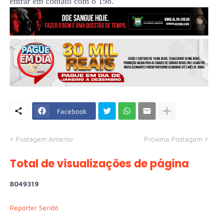
entrar em contato com o 198.
Facebook
Postagem Anterior
Próxima Postagem
Total de visualizações de página
8
0
4
9
3
1
9
Repórter Seridó