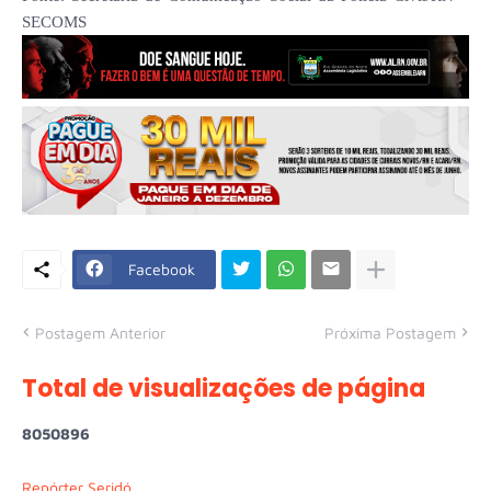
SECOMS
Facebook
Postagem Anterior
Próxima Postagem
Total de visualizações de página
8
0
5
0
8
9
6
Repórter Seridó