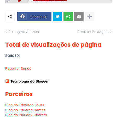
Facebook
Postagem Anterior
Próxima Postagem
Total de visualizações de página
8
0
5
0
3
9
1
Repórter Seridó
Tecnologia do Blogger
Parceiros
Blog do Edmilson Sousa
Blog do Eduardo Dantas
Blog do Vlaudey Liberato