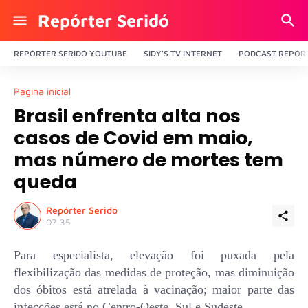
Repórter Seridó
REPÓRTER SERIDÓ YOUTUBE
SIDY'S TV INTERNET
PODCAST REPÓRT
Página inicial
Brasil enfrenta alta nos
casos de Covid em maio,
mas número de mortes tem
queda
Repórter Seridó
07:35
Para especialista, elevação foi puxada pela
flexibilização das medidas de proteção, mas diminuição
dos óbitos está atrelada à vacinação; maior parte das
infecções está no Centro-Oeste, Sul e Sudeste