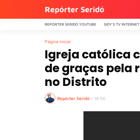
Repórter Seridó
REPÓRTER SERIDÓ YOUTUBE
SIDY'S TV INTERNET
Página inicial
Igreja católica
de graças pela 
no Distrito
Repórter Seridó
•
19:50