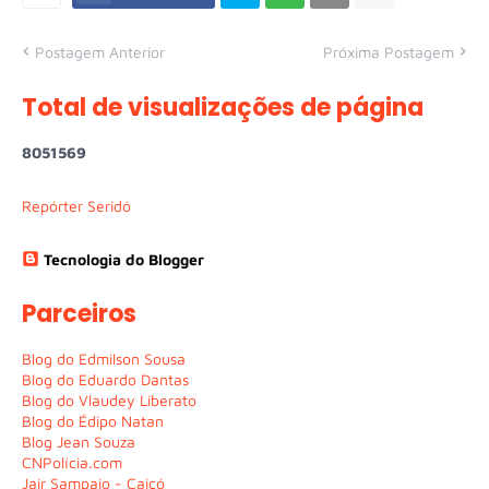
Postagem Anterior
Próxima Postagem
Total de visualizações de página
8
0
5
1
5
6
9
Repórter Seridó
Tecnologia do Blogger
Parceiros
Blog do Edmilson Sousa
Blog do Eduardo Dantas
Blog do Vlaudey Liberato
Blog do Édipo Natan
Blog Jean Souza
CNPolícia.com
Jair Sampaio - Caicó