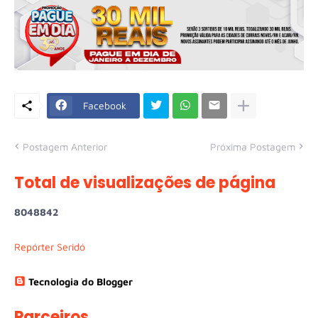
Facebook
Postagem Anterior
Próxima Postagem
Total de visualizações de página
8
0
4
8
8
4
2
Repórter Seridó
Tecnologia do Blogger
Parceiros