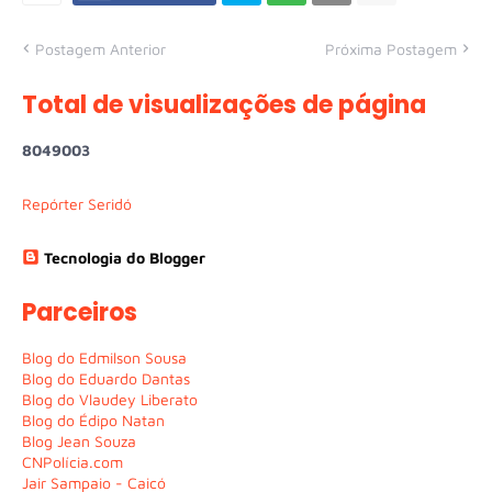
Postagem Anterior
Próxima Postagem
Total de visualizações de página
8
0
4
9
0
0
3
Repórter Seridó
Tecnologia do Blogger
Parceiros
Blog do Edmilson Sousa
Blog do Eduardo Dantas
Blog do Vlaudey Liberato
Blog do Édipo Natan
Blog Jean Souza
CNPolícia.com
Jair Sampaio - Caicó