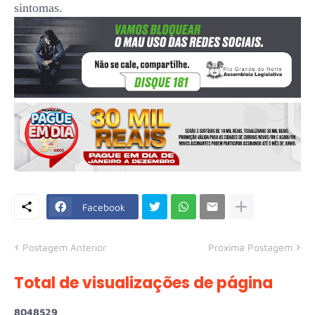
sintomas.
Facebook
Postagem Anterior
Próxima Postagem
Total de visualizações de página
8
0
4
8
5
2
9