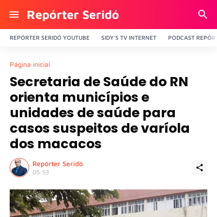
Repórter Seridó
REPÓRTER SERIDÓ YOUTUBE
SIDY'S TV INTERNET
PODCAST REPÓRT
Página inicial
Secretaria de Saúde do RN
orienta municípios e
unidades de saúde para
casos suspeitos de varíola
dos macacos
Repórter Seridó
05:53