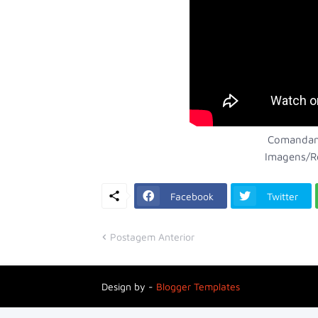
Comandant
Imagens/Re
Facebook
Twitter
Postagem Anterior
Design by -
Blogger Templates