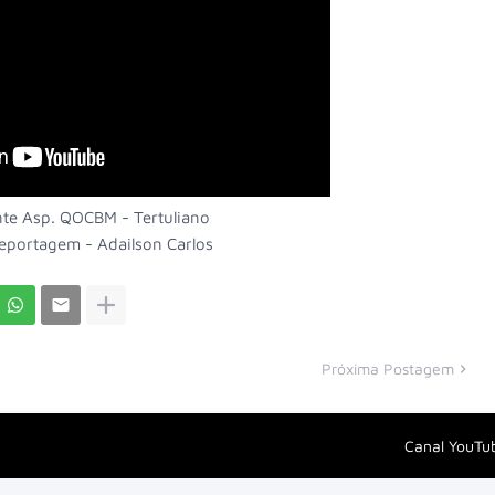
e Asp. QOCBM - Tertuliano
portagem - Adailson Carlos
Próxima Postagem
Canal YouTu