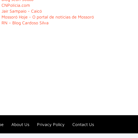
CNPolícia.com
Jair Sampaio - Caicó
Mossoró Hoje - O portal de notícias de Mossoró
RN – Blog Cardoso Silva
be
About Us
Privacy Policy
Contact Us