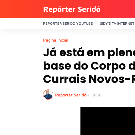
Repórter Seridó
REPÓRTER SERIDÓ YOUTUBE
SIDY'S TV INTERNET
Página inicial
Já está em ple
base do Corpo 
Currais Novos-
Repórter Seridó
•
19:06