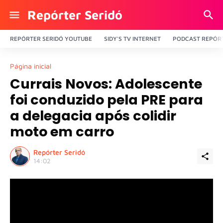
Repórter Seridó
REPÓRTER SERIDÓ YOUTUBE
SIDY'S TV INTERNET
PODCAST REPÓRT
Página inicial
Currais Novos: Adolescente
foi conduzido pela PRE para
a delegacia após colidir
moto em carro
Repórter Seridó
14:02