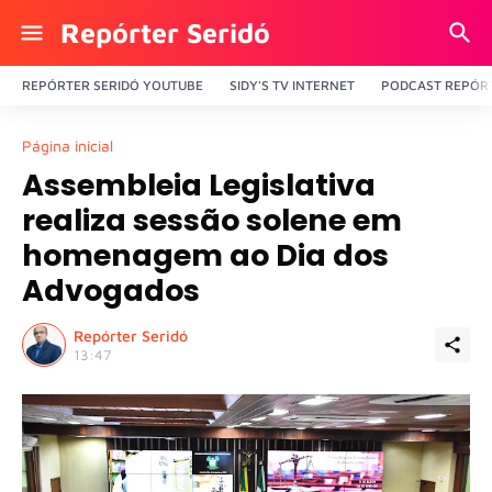
Repórter Seridó
REPÓRTER SERIDÓ YOUTUBE
SIDY'S TV INTERNET
PODCAST REPÓRT
Página inicial
Assembleia Legislativa
realiza sessão solene em
homenagem ao Dia dos
Advogados
Repórter Seridó
13:47