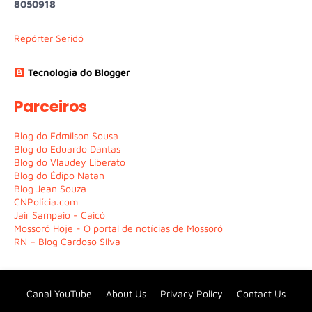
8
0
5
0
9
1
8
Repórter Seridó
Tecnologia do Blogger
Parceiros
Blog do Edmilson Sousa
Blog do Eduardo Dantas
Blog do Vlaudey Liberato
Blog do Édipo Natan
Blog Jean Souza
CNPolícia.com
Jair Sampaio - Caicó
Mossoró Hoje - O portal de notícias de Mossoró
RN – Blog Cardoso Silva
Canal YouTube
About Us
Privacy Policy
Contact Us