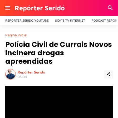
Repórter Seridó
REPÓRTER SERIDÓ YOUTUBE
SIDY'S TV INTERNET
PODCAST REPÓRT
Página inicial
Polícia Civil de Currais Novos
incinera drogas
apreendidas
Repórter Seridó
05:34