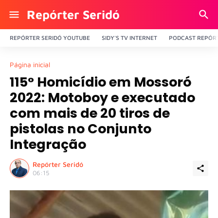
Repórter Seridó
REPÓRTER SERIDÓ YOUTUBE
SIDY'S TV INTERNET
PODCAST REPÓRT
Página inicial
115° Homicídio em Mossoró
2022: Motoboy e executado
com mais de 20 tiros de
pistolas no Conjunto
Integração
Repórter Seridó
06:15