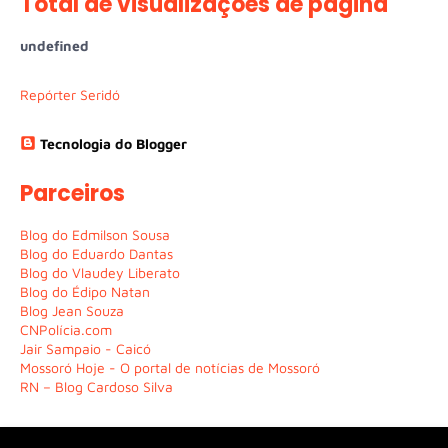
Total de visualizações de página
u
n
d
e
f
n
e
d
Repórter Seridó
Tecnologia do Blogger
Parceiros
Blog do Edmilson Sousa
Blog do Eduardo Dantas
Blog do Vlaudey Liberato
Blog do Édipo Natan
Blog Jean Souza
CNPolícia.com
Jair Sampaio - Caicó
Mossoró Hoje - O portal de notícias de Mossoró
RN – Blog Cardoso Silva