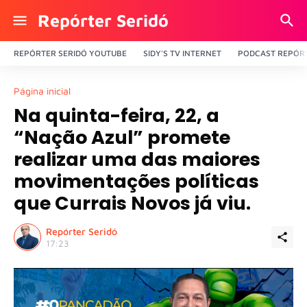
Repórter Seridó
REPÓRTER SERIDÓ YOUTUBE
SIDY'S TV INTERNET
PODCAST REPÓRT
Página inicial
Na quinta-feira, 22, a
“Nação Azul” promete
realizar uma das maiores
movimentações políticas
que Currais Novos já viu.
Repórter Seridó
17:23