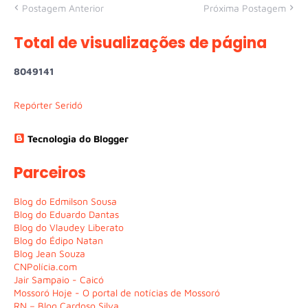
Postagem Anterior
Próxima Postagem
Total de visualizações de página
8
0
4
9
1
4
1
Repórter Seridó
Tecnologia do Blogger
Parceiros
Blog do Edmilson Sousa
Blog do Eduardo Dantas
Blog do Vlaudey Liberato
Blog do Édipo Natan
Blog Jean Souza
CNPolícia.com
Jair Sampaio - Caicó
Mossoró Hoje - O portal de notícias de Mossoró
RN – Blog Cardoso Silva