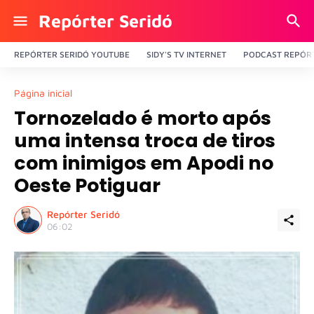
Repórter Seridó
REPÓRTER SERIDÓ YOUTUBE
SIDY'S TV INTERNET
PODCAST REPÓRT
Página inicial
Tornozelado é morto após
uma intensa troca de tiros
com inimigos em Apodi no
Oeste Potiguar
Repórter Seridó
06:02