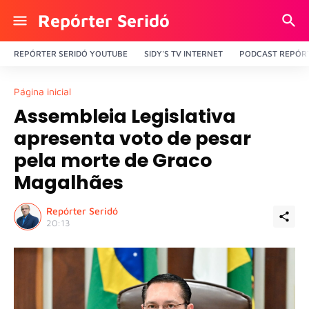
Repórter Seridó
REPÓRTER SERIDÓ YOUTUBE
SIDY'S TV INTERNET
PODCAST REPÓRT
Página inicial
Assembleia Legislativa
apresenta voto de pesar
pela morte de Graco
Magalhães
Repórter Seridó
20:13