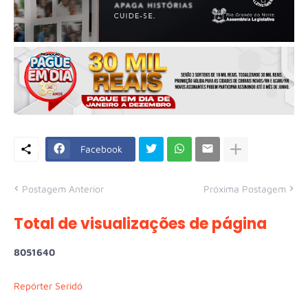
Facebook
Postagem Anterior
Próxima Postagem
Total de visualizações de página
8
0
5
1
6
4
0
Repórter Seridó