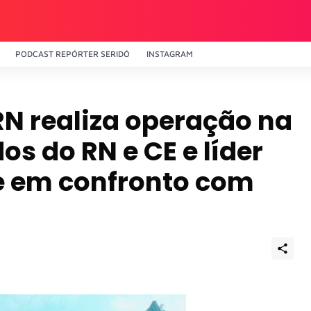
PODCAST REPÓRTER SERIDÓ
INSTAGRAM
 RN realiza operação na
os do RN e CE e líder
e em confronto com