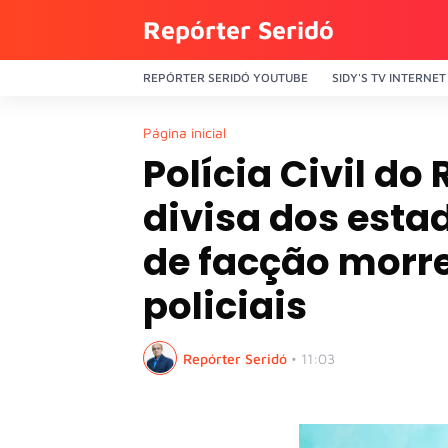
Repórter Seridó
REPÓRTER SERIDÓ YOUTUBE
SIDY'S TV INTERNET
Página inicial
Polícia Civil do
divisa dos estad
de facção morr
policiais
Repórter Seridó
•
11:03