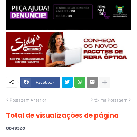
Facebook
Postagem Anterior
Próxima Postagem
Total de visualizações de página
8
0
4
9
3
2
0